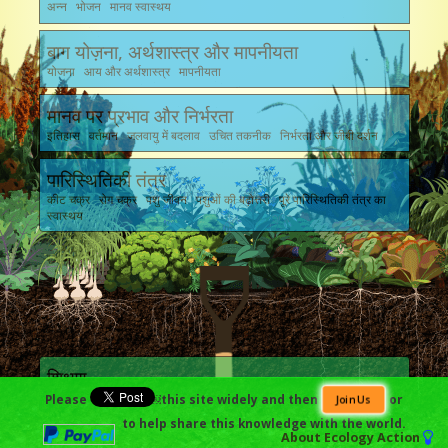
अन्न भोजन मानव स्वास्थय
बाग योज़ना, अर्थशास्त्र और मापनीयता
योजना आय और अर्थशास्त्र मापनीयता
मानव पर प्रभाव और निर्भरता
इतिहास वर्तमान जलवायु में बदलाव उचित तकनीक निर्भरता और जीबी दर्शन
पारिस्थितिकी तंत्र
कीट चक्र रोग चक्र पशु जीवन पशुओं की बढ़ोत्तरी पूरे पारिस्थितिकी तंत्र का
स्वास्थय
शिक्षण
Please
￼this site widely and then
or
Join Us
to help share this knowledge with the world.
About
Ecology Action
विकास