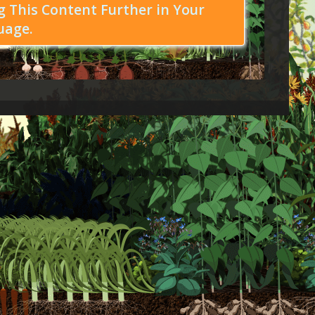
 This Content Further in Your
uage.