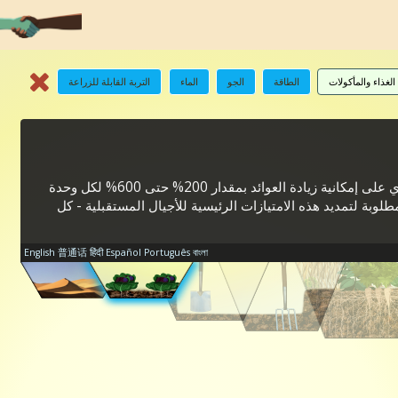
الغذاء والمأكولات
الطاقة
الجو
الماء
التربة القابلة للزراعة
تنطوي على إمكانية زيادة العوائد بمقدار 200% حتى 600% لكل وحدة
وبة لتمديد هذه الامتيازات الرئيسية للأجيال المستقبلية - كل
English
普通话
हिंदी
Español
Português
বাংলা