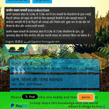
कार्बन-सक्षम फसलें Introduction
अपने उत्पादन क्षेत्र के 50% से 70% भाग में उन फसलों के पौधारोपण के द्वारा स्थाई
मिट्टी उर्वरता को बढ़ाएं जो लोगों के लिए महत्वपूर्ण कैलोरी दें और महत्पूर्ण मात्रा में
कंपोस्ट सामग्री भी दें जो मिट्टी की भरपाई और निर्माण करें: मुख्य रूप से ठंडे और गर्म
मौसम के बीज और अनाज वाली फसलें।
कार्बन सक्षम फसलों के ऊपजाऊ क्षेत्र में 50% से 70% पौधरोपण के द्वारा, पूरे
ऊपजाऊ क्षेत्र के लिए कंपोस्ट की एक स्थायी मात्रा का उत्पादन किया जा सकता है।
English
普通话
العربية
Español
Português
বাংলা
मिट्टी और मिट्टी निर्माण
मिट्टी जैविक तत्व मिट्टी का जीवन कंपोस्ट मिट्टी की उर्वरता और उर्वरकता
अन्न, भोज़न और मानव स्वास्थय
अन्न भोजन मानव स्वास्थय
बाग योज़ना, अर्थशास्त्र और मापनीयता
Please
￼this site widely and then
or
Join Us
योजना आय और अर्थशास्त्र मापनीयता
to help share this knowledge with the world.
About
Ecology Action