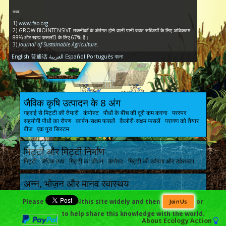
तथ्य:
1)
www.fao.org
2) GROW BIOINTENSIVE तकनीकों के अंर्तगत होने वाली पानी बचत सब्जियों के लिए अधिकतम
88% और खाद्य फसलों3 के लिए 67% है।
3)
Journal of Sustainable Agriculture
.
English
普通话
العربية
Español
Português
বাংলা
जैविक कृषि उत्पादन के 8 अंग
गहराई से मिट्टी की तैयारी कंपोस्ट पौधों के बीच की दूरी कम करना परस्पर
सहयोगी पौधों का रोपण कार्बन-सक्षम फसलें कैलोरी-सक्षम फसलें परागण को तैयार
बीज एक पूरा सिस्टम
मिट्टी और मिट्टी निर्माण
मिट्टी जैविक तत्व मिट्टी का जीवन कंपोस्ट मिट्टी की उर्वरता और उर्वरकता
अन्न, भोज़न और मानव स्वास्थय
अन्न भोजन मानव स्वास्थय
Please
￼this site widely and then
or
Join Us
to help share this knowledge with the world.
बाग योज़ना, अर्थशास्त्र और मापनीयता
About
Ecology Action
योजना आय और अर्थशास्त्र मापनीयता