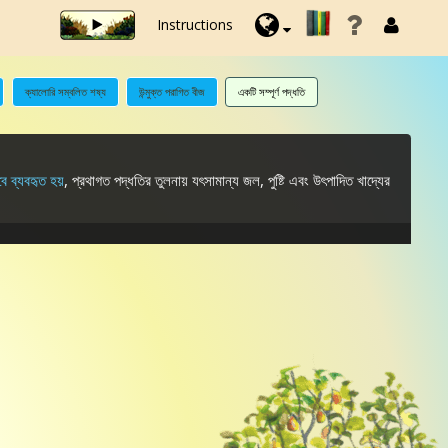
Instructions
ক্যালোরি সম্বলিত শষ্য
উন্মুক্ত পরাগিত বীজ
একটি সম্পূর্ণ পদ্ধতি
বে ব্যবহৃত হয়
, প্রথাগত পদ্ধতির তুলনায় যৎসামান্য জল, পুষ্টি এবং উৎপাদিত খাদ্যের