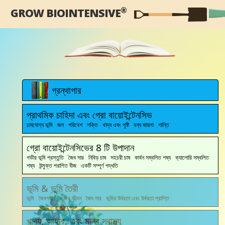
®
GROW BIOINTENSIVE
গ্রন্থাগার
প্রাথমিক চাহিদা এবং গ্রো বায়োইন্টেনসিভ
চাষযোগ্য ভূমি জল পরিবেশ শক্তি খাদ্য এবং পুষ্টি বন্য জায়গা শান্তি
গ্রো বায়োইন্টেনসিভের 8 টি উপাদান
গভীর ভূমি প্রস্তুতি জৈব সার নিবিড় চাষ সহচরী চাষ কার্বন সম্বলিত শষ্য ক্যালোরি সম্বলিত
শষ্য উন্মুক্ত পরাগিত বীজ একটি সম্পূর্ণ পদ্ধতি
ভূমি & ভূমি তৈরী
ভূমি জৈবপদার্থ ভূমির জীবন জৈব সার ভূমির উর্বরতা এবং উর্বরতা প্রাপ্তি
খাদ্য, আহার, এবং মানব স্বাস্থ্য