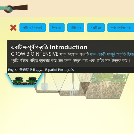
গভীর ভূমি প্রস্তুতি
জৈব সার
নিবিড় চাষ
সহচরী চাষ
কার্বন সম্বলিত শষ্য
একটি সম্পূর্ণ পদ্ধতি Introduction
GROW BIOINTENSIVE খাদ্য উৎপাদন পদ্ধতি
যখন একটি সম্পূর্ন পদ্ধতি হিসা
প্রতি পাউন্ডে শক্তি ব্যবহার করে উচ্চ ফলন সম্ভব করে এবং মাটির মান উন্নত করে।
English
普通话
हिंदी
العربية
Español
Português