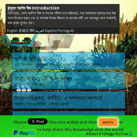
উন্মুক্ত পরাগিত বীজ Introduction
ঐতিহ্যের, খোলা পরাগিত বীজ যা সময়ের পরীক্ষা হয়ে দাড়িয়েছে, তার যৎসামান্য ব্যবহার করে উচ্চ
ফলন উৎপাদন করুন এবং তা আপনার নিজের বীজকে যা আপনার মাটি এবং জলবায়ুর সাথে মানানসই,
রক্ষা করার সুযোগ দেয়।
English
普通话
हिंदी
العربية
Español
Português
ভূমি & ভূমি তৈরী
ভূমি জৈবপদার্থ ভূমির জীবন জৈব সার ভূমির উর্বরতা এবং উর্বরতা প্রাপ্তি
খাদ্য, আহার, এবং মানব স্বাস্থ্য
খাদ্য আহার মানব স্বাস্থ্য
উদ্যান পরিকল্পনা, অর্থনীতি, ও কর্মক্ষমতা প্রসারণ
পরিকল্পনা আয় & অর্থনীতি কর্মক্ষমতা প্রসারণ
মানুষের প্রভাব এবং ধারণক্ষমতা
Please
￼this site widely and then
or
Join Us
অতীত বর্তমান জলবায়ু পরিবর্তন সঠিক প্রযুক্তি ধারণক্ষমতা & GB ফিলজফি
to help share this knowledge with the world.
About
Ecology Action
বাস্তুতন্ত্র