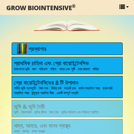
®
GROW BIOINTENSIVE
গ্রন্থাগার
প্রাথমিক চাহিদা এবং গ্রো বায়োইন্টেনসিভ
চাষযোগ্য ভূমি জল পরিবেশ শক্তি খাদ্য এবং পুষ্টি বন্য জায়গা শান্তি
গ্রো বায়োইন্টেনসিভের 8 টি উপাদান
গভীর ভূমি প্রস্তুতি জৈব সার নিবিড় চাষ সহচরী চাষ কার্বন সম্বলিত শষ্য ক্যালোরি
সম্বলিত শষ্য উন্মুক্ত পরাগিত বীজ একটি সম্পূর্ণ পদ্ধতি
ভূমি & ভূমি তৈরী
ভূমি জৈবপদার্থ ভূমির জীবন জৈব সার ভূমির উর্বরতা এবং উর্বরতা প্রাপ্তি
খাদ্য, আহার, এবং মানব স্বাস্থ্য
খাদ্য আহার মানব স্বাস্থ্য