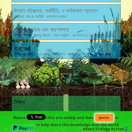
উদ্যান পরিকল্পনা, অর্থনীতি, ও কর্মক্ষমতা প্রসারণ
পরিকল্পনা আয় & অর্থনীতি কর্মক্ষমতা প্রসারণ
মানুষের প্রভাব এবং ধারণক্ষমতা
অতীত বর্তমান জলবায়ু পরিবর্তন সঠিক প্রযুক্তি ধারণক্ষমতা & GB ফিলজফি
বাস্তুতন্ত্র
কীটপতঙ্গের জীবন রোগের জীবন প্রাণী জীবন প্রাণী বৃদ্ধি সমগ্র বাস্তুতন্ত্রের স্বাস্থ্য
শিক্ষন
Please
￼this site widely and then
or
Join Us
উৎপাদন
to help share this knowledge with the world.
শষ্য বীজ জলবায়ু উপকরণ প্রণালী অভিজ্ঞতা
About
Ecology Action