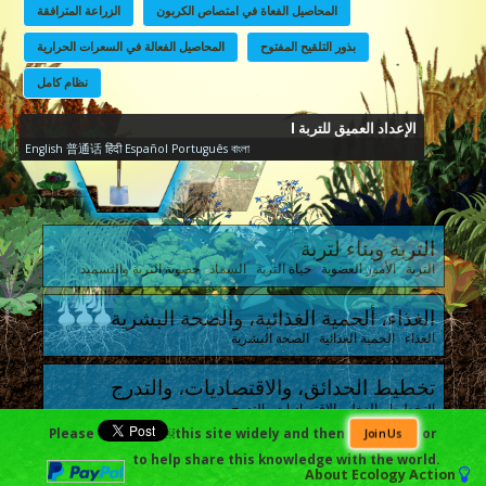
المحاصيل الفعاة في امتصاص الكربون
الزراعة المترافقة
بذور التلقيح المفتوح
المحاصيل الفعالة في السعرات الحرارية
نظام كامل
الإعداد العميق للتربة I
English
普通话
हिंदी
Español
Português
বাংলা
التربة وبناء لتربة
التربة الأمور العضوية حياة التربة السماد خصوبة التربة والتسميد
الغذاء، ألحمية الغذائية، والصحة البشرية
الغذاء الحمية الغذائية الصحة البشرية
تخطيط الحدائق، والاقتصاديات، والتدرج
التخطيط الدخل والاقتصاديات التدرج
Please
￼this site widely and then
or
Join Us
التأثير البشري والاستدامة
to help share this knowledge with the world.
About
Ecology Action
التاريخ الحاضر تغير المناخ التكنولوجيا المناسبة الاستدامة وفلسفة