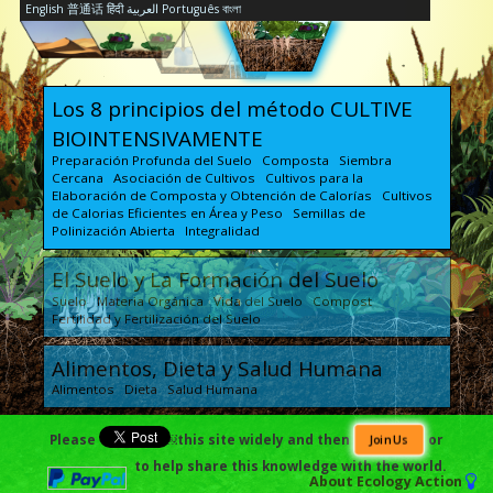
English
普通话
हिंदी
العربية
Português
বাংলা
Los 8 principios del método CULTIVE
BIOINTENSIVAMENTE
Preparación Profunda del Suelo Composta Siembra
Cercana Asociación de Cultivos Cultivos para la
Elaboración de Composta y Obtención de Calorías Cultivos
de Calorias Eficientes en Área y Peso Semillas de
Polinización Abierta Integralidad
El Suelo y La Formación del Suelo
Suelo Materia Orgánica Vida del Suelo Compost
Fertilidad y Fertilización del Suelo
Alimentos, Dieta y Salud Humana
Alimentos Dieta Salud Humana
Planificación del Huerto, Economía y
Please
￼this site widely and then
or
Join Us
Escalabilidad
to help share this knowledge with the world.
About
Ecology Action
Planificación Ingresos y Economía Escalabilidad