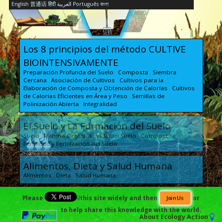
English
普通话
हिंदी
العربية
Português
বাংলা
Los 8 principios del método CULTIVE
BIOINTENSIVAMENTE
Preparación Profunda del Suelo Composta Siembra
Cercana Asociación de Cultivos Cultivos para la
Elaboración de Composta y Obtención de Calorías Cultivos
de Calorias Eficientes en Área y Peso Semillas de
Polinización Abierta Integralidad
El Suelo y La Formación del Suelo
Suelo Materia Orgánica Vida del Suelo Compost
Fertilidad y Fertilización del Suelo
Alimentos, Dieta y Salud Humana
Alimentos Dieta Salud Humana
Planificación del Huerto, Economía y
Please
￼this site widely and then
or
Join Us
Escalabilidad
to help share this knowledge with the world.
About
Ecology Action
Planificación Ingresos y Economía Escalabilidad