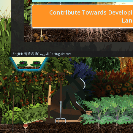
Contribute Towards Developi
Lan
English
普通话
हिंदी
العربية
Português
বাংলা