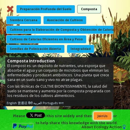
Preparación Profunda del Suelo
Composta
Siembra Cercana
Asociación de Cultivos
Cultivos para la Elaboración de Composta y Obtención de Calorías
Cultivos de Calorias Eficientes en Área y Peso
Semillas de Polinización Abierta
Integralidad
Composta Introduction
El compost es: un depósito de nutrientes, una esponja que
absorbe el agua y un conjunto de microbios que eliminan las
enfermedades y producen antibióticos. Una planta que crece
sana en un suelo sano y vivo no atrae plagas.
Con las técnicas de CULTIVE BIOINTESIVAMENTE, la salud del
suelo se mantiene y aumenta por la composta preparada con
los residuos de los cultivos alimenticios.
English
普通话
हिंदी
العربية
Português
বাংলা
Please
￼this site widely and then
or
Join Us
to help share this knowledge with the world.
About
Ecology Action
El Suelo y La Formación del Suelo