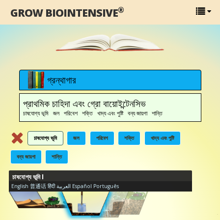
®
GROW BIOINTENSIVE
গ্রন্থাগার
প্রাথমিক চাহিদা এবং গ্রো বায়োইন্টেনসিভ
চাষযোগ্য ভূমি জল পরিবেশ শক্তি খাদ্য এবং পুষ্টি বন্য জায়গা শান্তি
চাষযোগ্য ভূমি
জল
পরিবেশ
শক্তি
খাদ্য এবং পুষ্টি
বন্য জায়গা
শান্তি
চাষযোগ্য ভূমি I
English
普通话
हिंदी
العربية
Español
Português