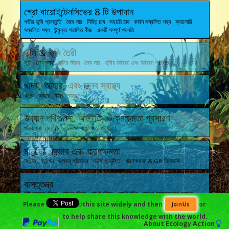
গ্রো বায়োইন্টেনসিভের 8 টি উপাদান
গভীর ভূমি প্রস্তুতি জৈব সার নিবিড় চাষ সহচরী চাষ কার্বন সম্বলিত শষ্য ক্যালোরি
সম্বলিত শষ্য উন্মুক্ত পরাগিত বীজ একটি সম্পূর্ণ পদ্ধতি
ভূমি & ভূমি তৈরী
ভূমি জৈবপদার্থ ভূমির জীবন জৈব সার ভূমির উর্বরতা এবং উর্বরতা প্রাপ্তি
খাদ্য, আহার, এবং মানব স্বাস্থ্য
খাদ্য আহার মানব স্বাস্থ্য
উদ্যান পরিকল্পনা, অর্থনীতি, ও কর্মক্ষমতা প্রসারণ
পরিকল্পনা আয় & অর্থনীতি কর্মক্ষমতা প্রসারণ
মানুষের প্রভাব এবং ধারণক্ষমতা
অতীত বর্তমান জলবায়ু পরিবর্তন সঠিক প্রযুক্তি ধারণক্ষমতা & GB ফিলজফি
বাস্তুতন্ত্র
কীটপতঙ্গের জীবন রোগের জীবন প্রাণী জীবন প্রাণী বৃদ্ধি সমগ্র বাস্তুতন্ত্রের স্বাস্থ্য
Please
￼this site widely and then
or
Join Us
to help share this knowledge with the world.
About
Ecology Action