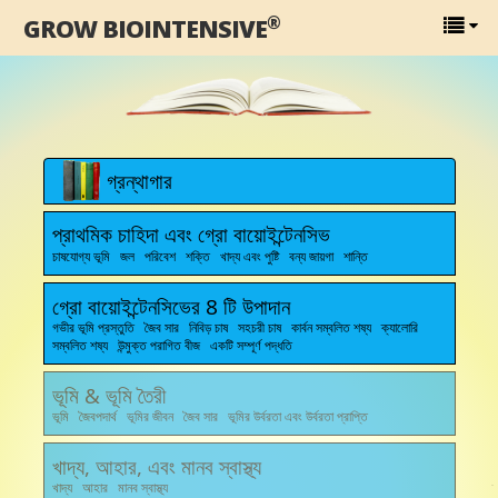
®
GROW BIOINTENSIVE
গ্রন্থাগার
প্রাথমিক চাহিদা এবং গ্রো বায়োইন্টেনসিভ
চাষযোগ্য ভূমি জল পরিবেশ শক্তি খাদ্য এবং পুষ্টি বন্য জায়গা শান্তি
গ্রো বায়োইন্টেনসিভের 8 টি উপাদান
গভীর ভূমি প্রস্তুতি জৈব সার নিবিড় চাষ সহচরী চাষ কার্বন সম্বলিত শষ্য ক্যালোরি
সম্বলিত শষ্য উন্মুক্ত পরাগিত বীজ একটি সম্পূর্ণ পদ্ধতি
ভূমি & ভূমি তৈরী
ভূমি জৈবপদার্থ ভূমির জীবন জৈব সার ভূমির উর্বরতা এবং উর্বরতা প্রাপ্তি
খাদ্য, আহার, এবং মানব স্বাস্থ্য
খাদ্য আহার মানব স্বাস্থ্য