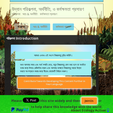
উদ্যান পরিকল্পনা, অর্থনীতি, ও কর্মক্ষমতা প্রসারণ
পরিকল্পনা আয় & অর্থনীতি কর্মক্ষমতা প্রসারণ
পরিকল্পনা
আয় & অর্থনীতি
কর্মক্ষমতা প্রসারণ
পরিকল্পনা Introduction
আমরা এখনও এই অংশে বিষয়বস্তু বৃদ্ধি করিনি।
যখন আপনার সময় এবং অর্থ সম্মতি দেবে, নতুন বিষয়বস্তু যোগ করা হলে তা অবহিত
হবার জন্য উপরে রেজিস্টার করুন এবং আপনার ভাষাতে বিষয়বস্তু আরো উন্নত
করতে অংশগ্রহন করার জন্য নীচের বোতামটি নির্বাচন করুন।
Contribute Towards Developing This Content Further in
Your Language.
Please
￼this site widely and then
or
Join Us
English
普通话
हिंदी
العربية
Español
Português
to help share this knowledge with the world.
About
Ecology Action