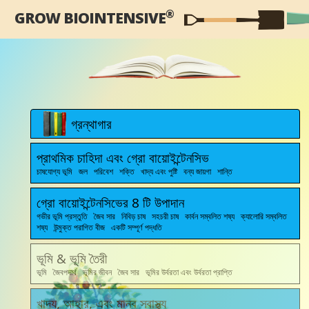
®
GROW BIOINTENSIVE
গ্রন্থাগার
প্রাথমিক চাহিদা এবং গ্রো বায়োইন্টেনসিভ
চাষযোগ্য ভূমি জল পরিবেশ শক্তি খাদ্য এবং পুষ্টি বন্য জায়গা শান্তি
গ্রো বায়োইন্টেনসিভের 8 টি উপাদান
গভীর ভূমি প্রস্তুতি জৈব সার নিবিড় চাষ সহচরী চাষ কার্বন সম্বলিত শষ্য ক্যালোরি সম্বলিত
শষ্য উন্মুক্ত পরাগিত বীজ একটি সম্পূর্ণ পদ্ধতি
ভূমি & ভূমি তৈরী
ভূমি জৈবপদার্থ ভূমির জীবন জৈব সার ভূমির উর্বরতা এবং উর্বরতা প্রাপ্তি
খাদ্য, আহার, এবং মানব স্বাস্থ্য