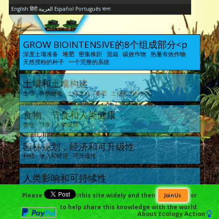
English
हिंदी
العربية
Español
Português
বাংলা
GROW BIOINTENSIVE的8个组成部分<p
深度土壤准备 堆肥 密集株距 混栽 碳效作物 热量有效作物
天然授粉的种子 一个完整的系统
土壤和土壤构建
土壤 有机物质 土壤生命 堆肥 土壤肥力和施肥
食物、节食和人类健康
食物 节食 人类健康
园林规划，经济和可升级性
种植 收入和经济 可升级性
人类影响和可持续性
历史 现在 气候变化 适当的技术 可持续性和GB哲学
Please
￼this site widely and then
or
Join Us
生态系统
to help share this knowledge with the world.
About
Ecology Action
昆虫生命 疾病生命 动物生命 蓄养动物 整体生态系统的健康