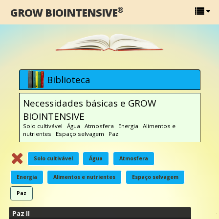
®
GROW BIOINTENSIVE
Biblioteca
Necessidades básicas e GROW
BIOINTENSIVE
Solo cultivável Água Atmosfera Energia Alimentos e
nutrientes Espaço selvagem Paz
Solo cultivável
Água
Atmosfera
Energia
Alimentos e nutrientes
Espaço selvagem
Paz
Paz II