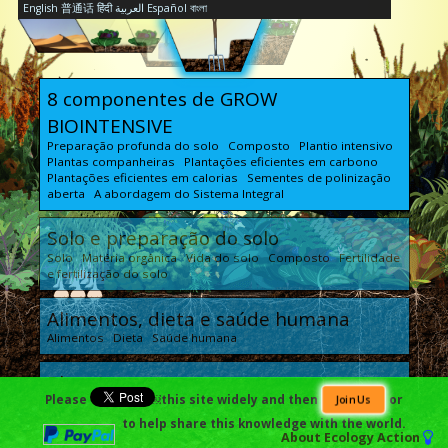
English
普通话
हिंदी
العربية
Español
বাংলা
8 componentes de GROW
BIOINTENSIVE
Preparação profunda do solo Composto Plantio intensivo
Plantas companheiras Plantações eficientes em carbono
Plantações eficientes em calorias Sementes de polinização
aberta A abordagem do Sistema Integral
Solo e preparação do solo
Solo Matéria orgânica Vida do solo Composto Fertilidade
e fertilização do solo
Alimentos, dieta e saúde humana
Alimentos Dieta Saúde humana
Planejamento, economia e
Please
￼this site widely and then
or
Join Us
escalabilidade do jardim
to help share this knowledge with the world.
Planejamento Rendimento e economia Escalabilidade
About
Ecology Action