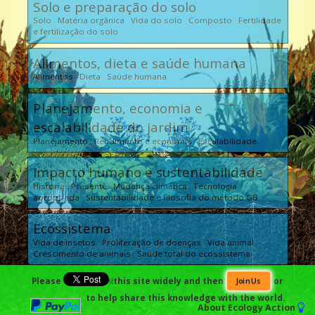
Solo e preparação do solo
Solo Matéria orgânica Vida do solo Composto Fertilidade
e fertilização do solo
Alimentos, dieta e saúde humana
Alimentos Dieta Saúde humana
Planejamento, economia e
escalabilidade do jardim
Planejamento Rendimento e economia Escalabilidade
Impacto humano e sustentabilidade
História Presente Mudança climática Tecnologia
apropriada Sustentabilidade e filosofia do método GB
Ecossistema
Vida de insetos Proliferação de doenças Vida animal
Crescimento de animais Saúde total do ecossistema
Please
￼this site widely and then
or
Join Us
to help share this knowledge with the world.
About
Ecology Action