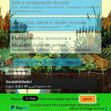
Solo e preparação do solo
Solo Matéria orgânica Vida do solo Composto Fertilidade
e fertilização do solo
Alimentos, dieta e saúde humana
Alimentos Dieta Saúde humana
Planejamento, economia e
escalabilidade do jardim
Planejamento Rendimento e economia Escalabilidade
Planejamento
Rendimento e economia
Escalabilidade
Escalabilidade I
English
普通话
हिंदी
العربية
Español
বাংলা
Please
￼this site widely and then
or
Join Us
to help share this knowledge with the world.
Impacto humano e sustentabilidade
About
Ecology Action