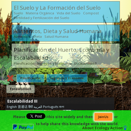
El Suelo y La Formación del Suelo
Suelo Materia Orgánica Vida del Suelo Compost
Fertilidad y Fertilización del Suelo
Alimentos, Dieta y Salud Humana
Alimentos Dieta Salud Humana
Planificación del Huerto, Economía y
Escalabilidad
Planificación Ingresos y Economía Escalabilidad
Planificación
Ingresos y Economía
Escalabilidad
Escalabilidad III
English
普通话
हिंदी
العربية
Português
বাংলা
Please
￼this site widely and then
or
Join Us
to help share this knowledge with the world.
About
Ecology Action